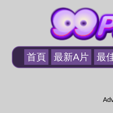
首頁
最新A片
最
Adv