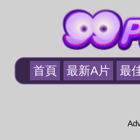
首頁
最新A片
最
Adv